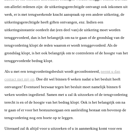
WAT IS EEN SCHONE
om allerlei redenen zijn: de uitkeringsgerechtigde ontvangt ook inkomen uit
LEI?
werk, er is met terugwerkende kracht aanspraak op een andere uitkering, de
WAT IS WSNP?
uitkeringsgerechtigde heeft giften ontvangen, enz. Indien een
uitkeringsinstantie oordeelt dat (een deel van) de uitkering moet worden
OVER MIJ
teruggevorderd, dan is het belangrijk om na te gaan of de grondslag van de
RECENSIES
terugvordering klopt:de reden waarom er wordt teruggevorderd. Als de
grondslag klopt, is het ook belangrijk om te controleren of de hoogte van het
ADVOCAAT IN
AMSTERDAM
teruggevorderde bedrag klopt.
CONTACT
Als u met een terugvorderingsbesluit wordt geconfronteerd,
neemt u dan
contact met mij op
. Doe dit wel binnen 6 weken nadat u het besluit heeft
ontvangen! Eventueel bezwaar tegen het besluit moet namelijk binnen 6
weken worden ingediend. Samen met u zal ik uitzoeken of de terugvordering
terecht is en of de hoogte van het bedrag klopt. Ook is het belangrijk om na
te gaan of er voor het bestuursorgaan een aanleiding bestaat om bovenop de
terugvordering nog een boete op te leggen.
Uiteraard zal ik altijd voor u uitzoeken of u in aanmerking komt voor een