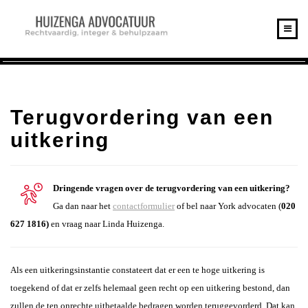
HOME
RECHTSGEBIEDEN
Terugvordering van een
ARBEIDSRECHT
uitkering
BELASTINGDIENST
TOESLAGEN
Dringende vragen over de terugvordering van een uitkering?
VRAAG & ANTWOORD
Ga dan naar het
contactformulier
of bel naar York advocaten (
020
LAAG INKOMEN?
627 1816)
en vraag naar Linda Huizenga.
WAT IS EEN
TOEVOEGING?
Als een uitkeringsinstantie constateert dat er een te hoge uitkering is
WSNP AFGEWEZEN?
toegekend of dat er zelfs helemaal geen recht op een uitkering bestond, dan
zullen de ten onrechte uitbetaalde bedragen worden teruggevorderd. Dat kan